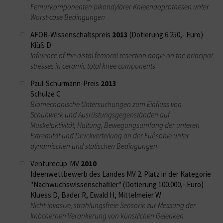
Femurkomponenten bikondylärer Knieendoprothesen unter
Worst-case Bedingungen
AFOR-Wissenschaftspreis
2013
(Dotierung 6.250,- Euro)
Klüß D
Influence of the distal femoral resection angle on the principal
stresses in ceramic total knee components
Paul-Schürmann-Preis
2013
Schulze C
Biomechanische Untersuchungen zum Einfluss von
Schuhwerk und Ausrüstungsgegenständen auf
Muskelaktivität, Haltung, Bewegungsumfang der unteren
Extremität und Druckverteilung an der Fußsohle unter
dynamischen und statischen Bedingungen
Venturecup-MV
2010
Ideenwettbewerb des Landes MV 2. Platz in der Kategorie
"Nachwuchswissenschaftler" (Dotierung 100.000,- Euro)
Kluess D, Bader R, Ewald H, Mittelmeier W
Nicht-invasive, strahlungsfreie Sensorik zur Messung der
knöchernen Verankerung von künstlichen Gelenken