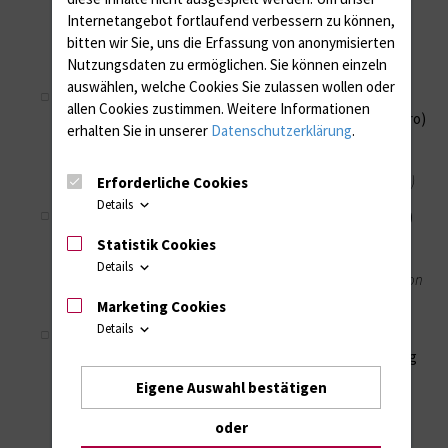
Internetangebot fortlaufend verbessern zu können,
Zusammenhang zwischen der präoperativen und der
postoperativen funktionalität bei zementloser
bitten wir Sie, uns die Erfassung von anonymisierten
Hüftendoprothetik
Nutzungsdaten zu ermöglichen.
Sie können einzeln
auswählen, welche Cookies Sie zulassen wollen oder
Venturesail Wettbewerb des Landes M-V
2007
allen Cookies zustimmen. Weitere Informationen
2. Platz Kategorie Forscher-Team (Dotierung 35.000,- Euro)
erhalten Sie in unserer
Datenschutzerklärung
.
Bader R, Lindner T, Haenle M
System zur optimierten Pfannen-Positionierung bei
künstlichem Hüftgelenkersatz (CPS: Cup positioning system)
Erforderliche Cookies
Details
AFOR-Wissenschaftspreis
2006
(Dotierung 20.000,- CHF)
Bader, R
Statistik Cookies
Mechanische Effekte bei künstlichem Hüftgelenkersatz.
Details
Numerische und experimentelle Analyse von Range of Motion
Impingement und Luxationssicherheit.
Marketing Cookies
Details
Forschungspreis der Deutschen Gesellschaft für
Orthopädie und Orthopädische Chirurgie 2006 (Dotierung
2.500,- Euro)
Eigene Auswahl bestätigen
Schultze C, Klüß D, Martin H, Mittelmeier W, Schmitz KP,
Bader R
oder
Finite-Elemente-Analyse einer zementierten, keramischen