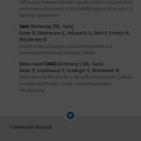
Differences between the wear couples metal-on-polyethylene
and ceramic-on-ceramic in the stability against dislocation of
total hip replacement
2003
(Dotierung 300,- Euro)
Bader R, Steinhauser E, Holzwarth U, Diehl P, Schmitt M,
Mittelmeier W
In-vitro-Untersuchungen zum Abriebverhalten von
zementierten Hüftendoprothesen-Stielen
Biolox Award
2002
(Dotierung 1.500,- Euro)
Bader R, Steinhauser E, Gradinger R, Mittelmeier W
Biokeramische Werkstoffe in der Hüftendoprothetik: Leitlinien
zu Implantat-Position, Design und intraoperativer
Handhabung
Universität Rostock