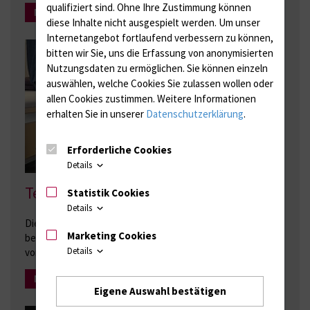
qualifiziert sind. Ohne Ihre Zustimmung können
Mehr Infos
diese Inhalte nicht ausgespielt werden.
Um unser
Internetangebot fortlaufend verbessern zu können,
bitten wir Sie, uns die Erfassung von anonymisierten
Nutzungsdaten zu ermöglichen.
Sie können einzeln
auswählen, welche Cookies Sie zulassen wollen oder
allen Cookies zustimmen. Weitere Informationen
erhalten Sie in unserer
Datenschutzerklärung
.
Erforderliche Cookies
Details
Technische Orthopädie
Statistik Cookies
Details
Die technische Orthopädie ist ein wesentlicher Bestandteil
Marketing Cookies
bei konservativen und operativen Behandlungskonzepten
Details
von orthopädischen Krankheitsbildern.
Mehr Infos
Eigene Auswahl bestätigen