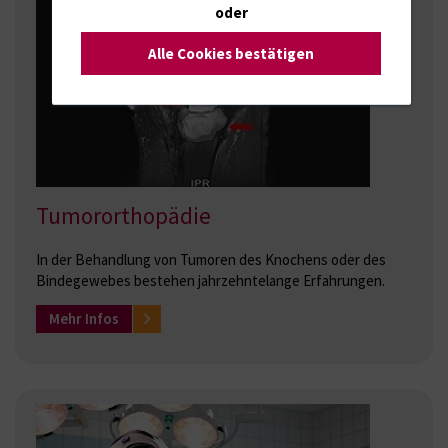
oder
Alle Cookies bestätigen
Tumororthopädie
In der Behandlung von Tumoren des Knochens oder des
Bindegewebes bestehen jahrzehntelange Erfahrungen.
Mehr Infos