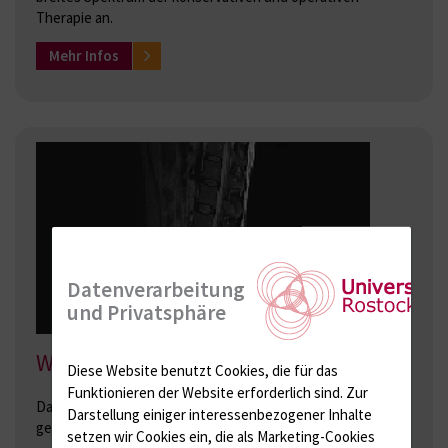
Therapie an.
Mehr Infos
Datenverarbeitung
und Privatsphäre
Wirbelsäulenorthopädie
Diese Website benutzt Cookies, die für das
Funktionieren der Website erforderlich sind.
Zur
Das Behandlungsspektrum der Wirbelsäule umfasst die
Darstellung einiger interessenbezogener Inhalte
gesamte operative und konservative Orthopädie.
setzen wir Cookies ein, die als Marketing-Cookies