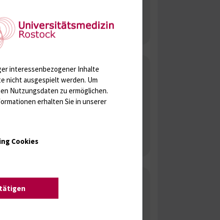
Lembcke
Oberärztin
ger interessenbezogener Inhalte
te nicht ausgespielt werden.
Um
Dr. med. Dorit
rten Nutzungsdaten zu ermöglichen.
Panser-Schulz
ormationen erhalten Sie in unserer
ing Cookies
Sprechstunde
stätigen
Sprechstunde
Montag 8:00 Uhr bis 15:00 Uhr