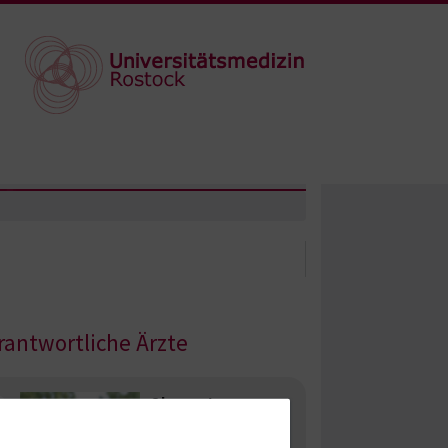
rantwortliche Ärzte
Oberarzt
Dr. med. Björn