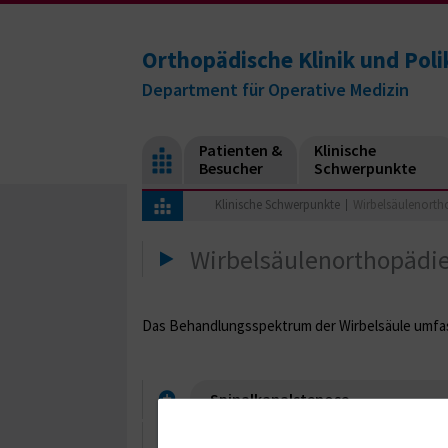
Orthopädische Klinik und Polik
Department für Operative Medizin
Patienten &
Klinische
Besucher
Schwerpunkte
Klinische Schwerpunkte
Wirbelsäulenorth
Wirbelsäulenorthopädi
Das Behandlungsspektrum der Wirbelsäule umfas
Spinalkanalstenose
Bandscheibenvorfall