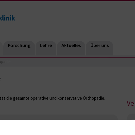
linik
Forschung
Lehre
Aktuelles
Über uns
opädie
e
st die gesamte operative und konservative Orthopädie.
Ve