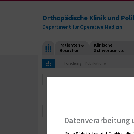
Orthopädische Klinik und Polik
Department für Operative Medizin
Patienten &
Klinische
Besucher
Schwerpunkte
Forschung
Publikationen
Publikationen
Publikationen aus dem Jahr 2013
Datenverarbeitung 
Diese Website benutzt Cookies, die f