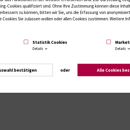
ting-Cookies qualifiziert sind. Ohne Ihre Zustimmung können diese Inhal
erbessern zu können, bitten wir Sie, uns die Erfassung von anonymisie
Intranet
Login (für Studenten)
Impressum
Dat
 Cookies Sie zulassen wollen oder allen Cookies zustimmen. Weitere Inf
Statistik Cookies
Market
Details
Details
uswahl bestätigen
oder
Alle Cookies be