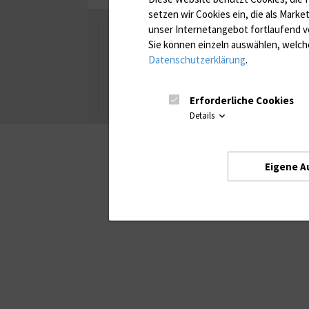
setzen wir Cookies ein, die als Marke
unser Internetangebot fortlaufend v
Universität Rostock
Sie können einzeln auswählen, welche
Datenschutzerklärung
.
Besuchen Sie uns
Facebook
Instagram
YouTube
LinkedIn
Xing
Erforderliche Cookies
Details
Eigene A