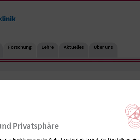
linik
Forschung
Lehre
Aktuelles
Über uns
und Privatsphäre
ür das Funktionieren der Website erforderlich sind.
Zur Darstellung eini